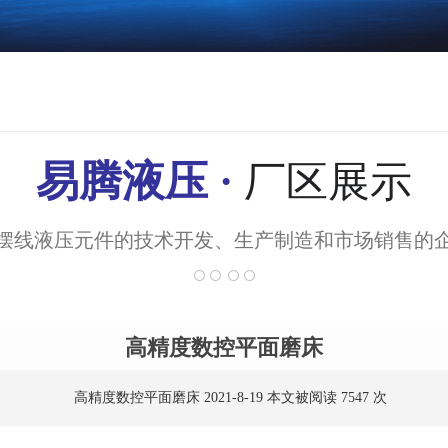
易腾液压 ·
厂区展示
摆线液压元件的技术开发、生产制造和市场销售的
高精度数控平面磨床
高精度数控平面磨床 2021-8-19 本文被阅读 7547 次