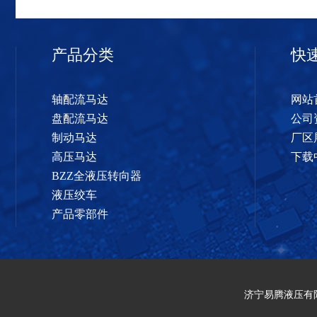
产品分类
快
轴配流马达
网站
盘配流马达
公司
制动马达
厂区
高压马达
下载
BZZ全液压转向器
液压绞车
产品零部件
济宁易腾液压有