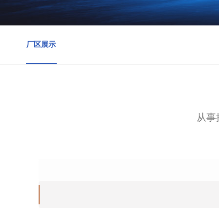
厂区展示
从事