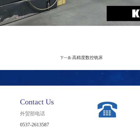
高精度数控铣床
下一条:
Contact Us
外贸部电话
0537-2613587