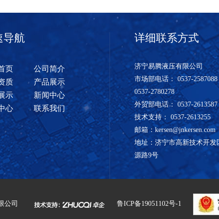
速导航
详细联系方式
济宁易腾液压有限公司
首页
公司简介
市场部电话： 0537-2587088
资质
产品展示
0537-2780278
展示
新闻中心
外贸部电话： 0537-2613587
中心
联系我们
技术支持： 0537-2613255
邮箱：kersen@jnkersen.com
地址：济宁市高新技术开发
源路9号
限公司
鲁ICP备19051102号-1