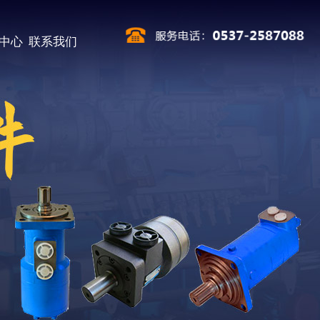
中心
联系我们