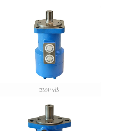
BM4马达