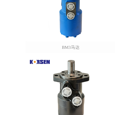
BM3马达