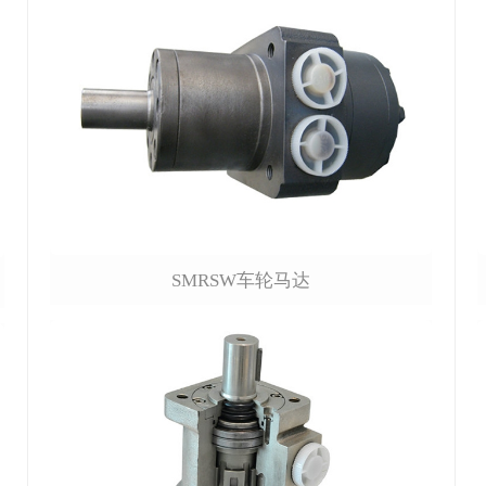
SMRSW车轮马达