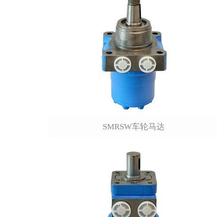
SMRSW车轮马达