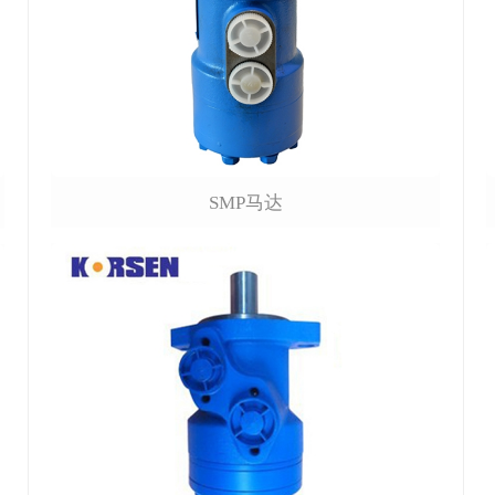
SMP马达